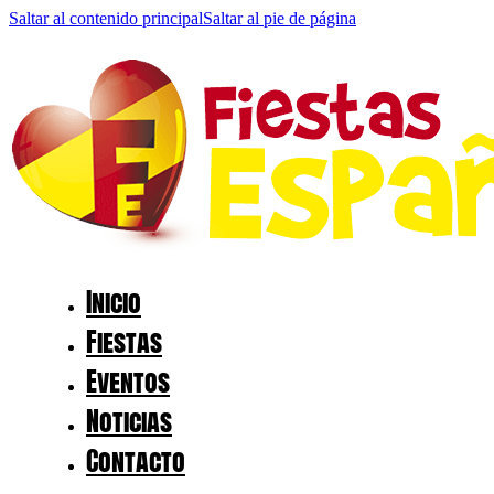
Saltar al contenido principal
Saltar al pie de página
Inicio
Fiestas
Eventos
Noticias
Contacto