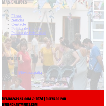
Más enlaces
Fiestas
Noticias
Contacto
Politica de Cookies
Politica de Privacidad
Contacto
info@fiestasespaña
FiestasEspaña.com © 2024 | Diseñado por
WebEnchantments.com