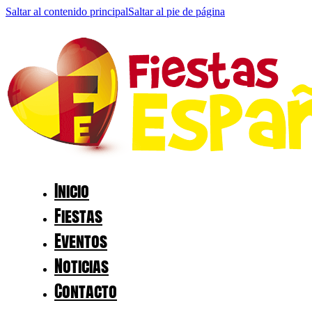
Saltar al contenido principal
Saltar al pie de página
Inicio
Fiestas
Eventos
Noticias
Contacto