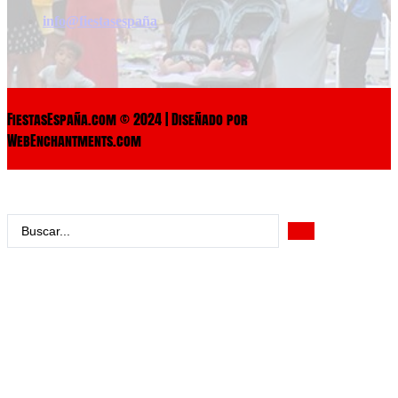
info@fiestasespaña
FiestasEspaña.com © 2024 | Diseñado por
WebEnchantments.com
Search
...