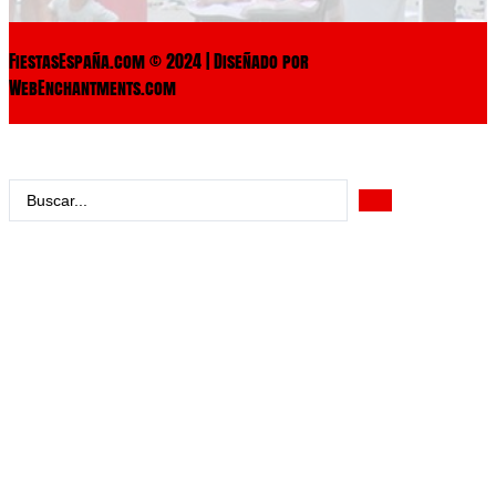
FiestasEspaña.com © 2024 | Diseñado por
WebEnchantments.com
Search
...