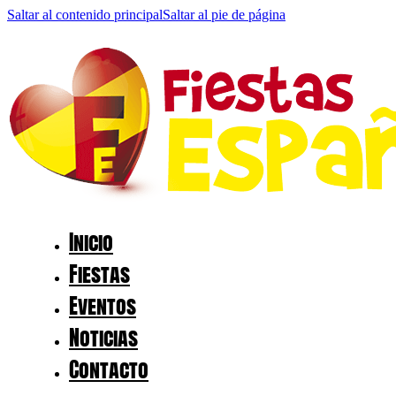
Saltar al contenido principal
Saltar al pie de página
Inicio
Fiestas
Eventos
Noticias
Contacto