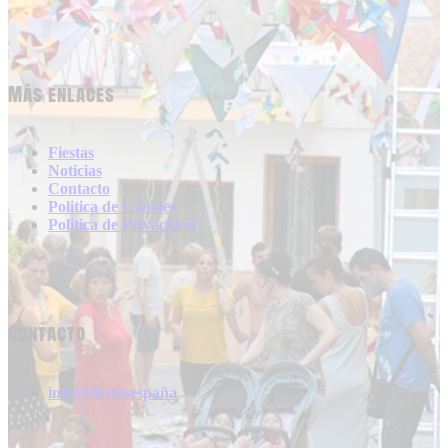
Más enlaces
Fiestas
Noticias
Contacto
Politica de Cookies
Politica de Privacidad
Contacto
info@fiestasespaña