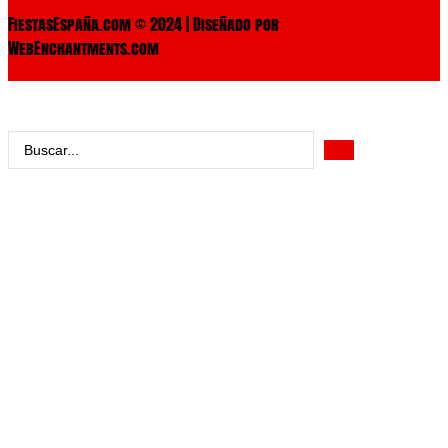
FiestasEspaña.com © 2024 | Diseñado por
WebEnchantments.com
Search
...