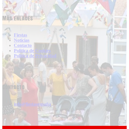
Más enlaces
Fiestas
Noticias
Contacto
Politica de Cookies
Politica de Privacidad
Contacto
info@fiestasespaña