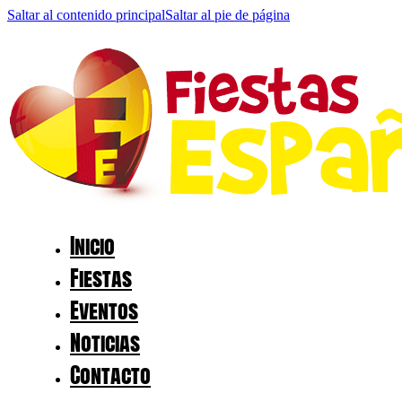
Saltar al contenido principal
Saltar al pie de página
Inicio
Fiestas
Eventos
Noticias
Contacto