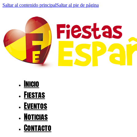
Saltar al contenido principal
Saltar al pie de página
Inicio
Fiestas
Eventos
Noticias
Contacto