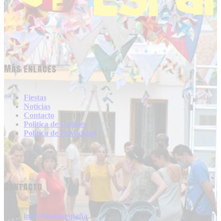
Más enlaces
Fiestas
Noticias
Contacto
Politica de Cookies
Politica de Privacidad
Contacto
info@fiestasespaña