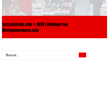
FiestasEspaña.com © 2024 | Diseñado por
WebEnchantments.com
Search
...