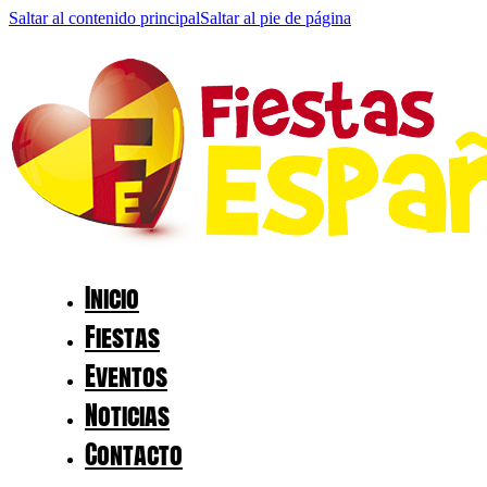
Saltar al contenido principal
Saltar al pie de página
Inicio
Fiestas
Eventos
Noticias
Contacto