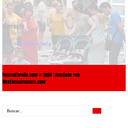
Contacto
info@fiestasespaña
FiestasEspaña.com © 2024 | Diseñado por
WebEnchantments.com
Search
...