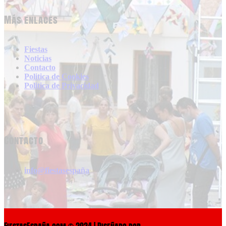
Más enlaces
Fiestas
Noticias
Contacto
Politica de Cookies
Politica de Privacidad
Contacto
info@fiestasespaña
FiestasEspaña.com © 2024 | Diseñado por