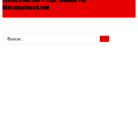
WebEnchantments.com
Search
...