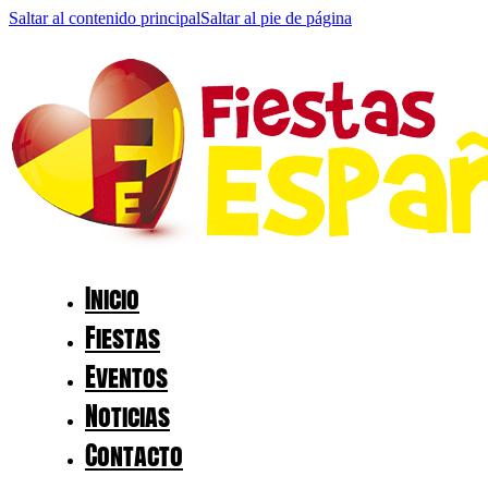
Saltar al contenido principal
Saltar al pie de página
Inicio
Fiestas
Eventos
Noticias
Contacto