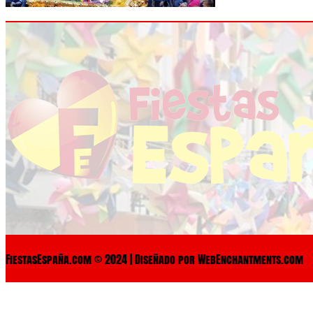
FiestasEspaña.com © 2024 | Diseñado por WebEnchantments.com