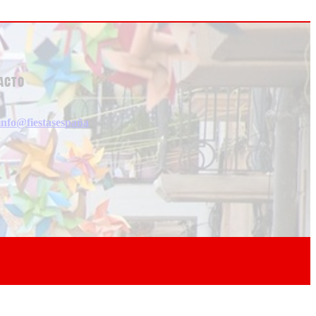
acto
info@fiestasespaña