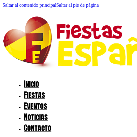
Saltar al contenido principal
Saltar al pie de página
Inicio
Fiestas
Eventos
Noticias
Contacto