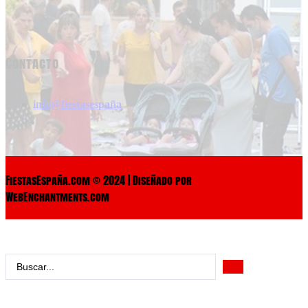
Contacto
info@fiestasespaña
FiestasEspaña.com © 2024 | Diseñado por
WebEnchantments.com
Search
...