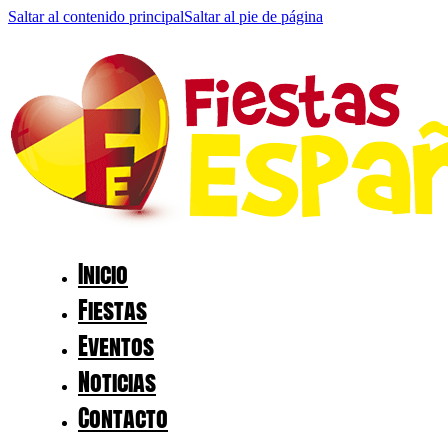
Saltar al contenido principal
Saltar al pie de página
Inicio
Fiestas
Eventos
Noticias
Contacto