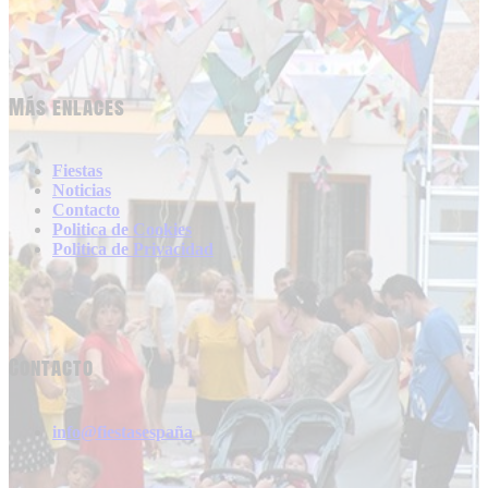
Más enlaces
Fiestas
Noticias
Contacto
Politica de Cookies
Politica de Privacidad
Contacto
info@fiestasespaña