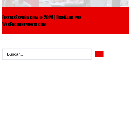
FiestasEspaña.com © 2024 | Diseñado por
WebEnchantments.com
Search
...