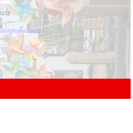
acto
info@fiestasespaña