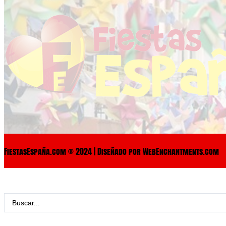
FiestasEspaña.com © 2024 | Diseñado por WebEnchantments.com
Search
...