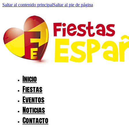
Saltar al contenido principal
Saltar al pie de página
Inicio
Fiestas
Eventos
Noticias
Contacto