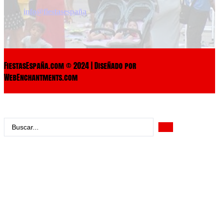
info@fiestasespaña
FiestasEspaña.com © 2024 | Diseñado por
WebEnchantments.com
Search
...