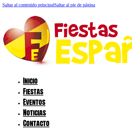
Saltar al contenido principal
Saltar al pie de página
Inicio
Fiestas
Eventos
Noticias
Contacto