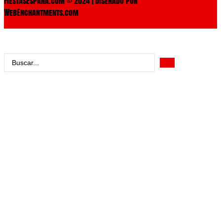
FiestasEspaña.com © 2024 | Diseñado por
WebEnchantments.com
Search
...