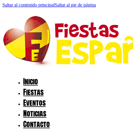
Saltar al contenido principal
Saltar al pie de página
Inicio
Fiestas
Eventos
Noticias
Contacto