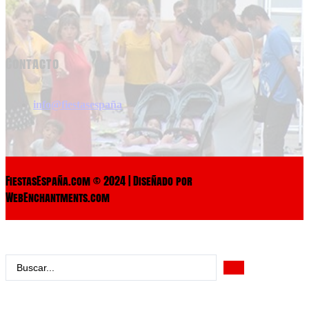
Contacto
info@fiestasespaña
FiestasEspaña.com © 2024 | Diseñado por
WebEnchantments.com
Search
...