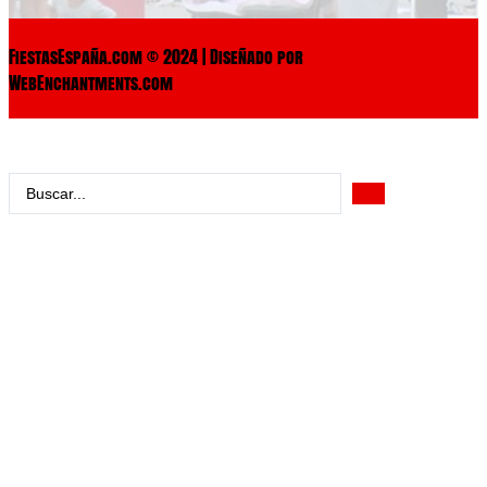
FiestasEspaña.com © 2024 | Diseñado por
WebEnchantments.com
Search
...