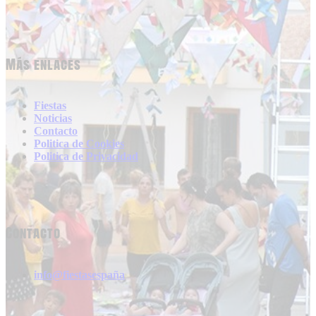
Más enlaces
Fiestas
Noticias
Contacto
Politica de Cookies
Politica de Privacidad
Contacto
info@fiestasespaña