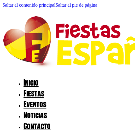
Saltar al contenido principal
Saltar al pie de página
Inicio
Fiestas
Eventos
Noticias
Contacto