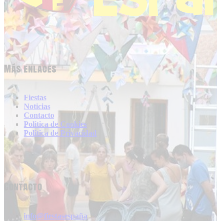
Más enlaces
Fiestas
Noticias
Contacto
Politica de Cookies
Politica de Privacidad
Contacto
info@fiestasespaña