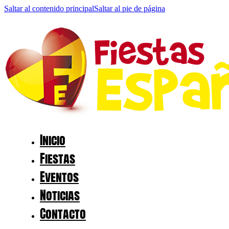
Saltar al contenido principal
Saltar al pie de página
Inicio
Fiestas
Eventos
Noticias
Contacto