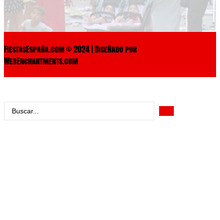
FiestasEspaña.com © 2024 | Diseñado por
WebEnchantments.com
Search
...