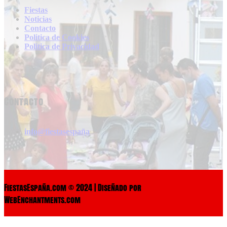
Fiestas
Noticias
Contacto
Politica de Cookies
Politica de Privacidad
Contacto
info@fiestasespaña
FiestasEspaña.com © 2024 | Diseñado por
WebEnchantments.com