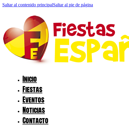
Saltar al contenido principal
Saltar al pie de página
Inicio
Fiestas
Eventos
Noticias
Contacto