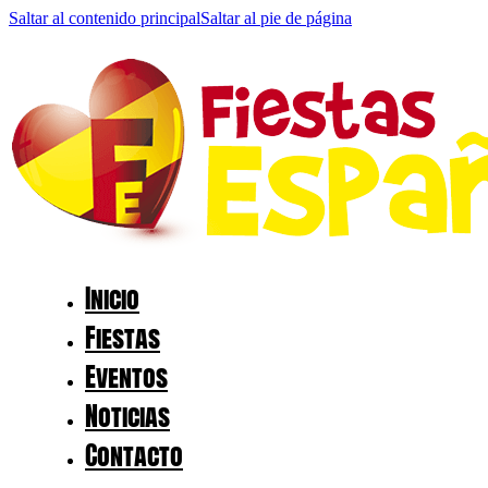
Saltar al contenido principal
Saltar al pie de página
Inicio
Fiestas
Eventos
Noticias
Contacto