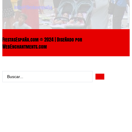
info@fiestasespaña
FiestasEspaña.com © 2024 | Diseñado por
WebEnchantments.com
Search
...