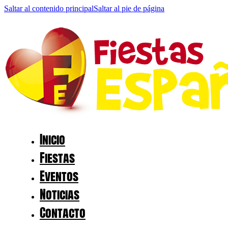
Saltar al contenido principal
Saltar al pie de página
Inicio
Fiestas
Eventos
Noticias
Contacto