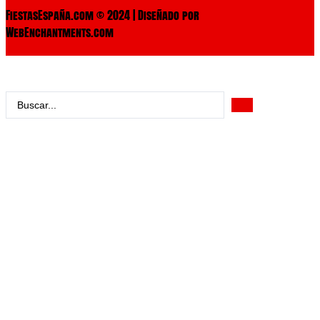
FiestasEspaña.com © 2024 | Diseñado por
WebEnchantments.com
Search
...