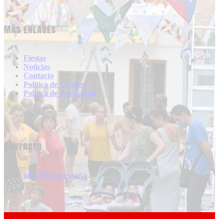
Más enlaces
Fiestas
Noticias
Contacto
Politica de Cookies
Politica de Privacidad
Contacto
info@fiestasespaña