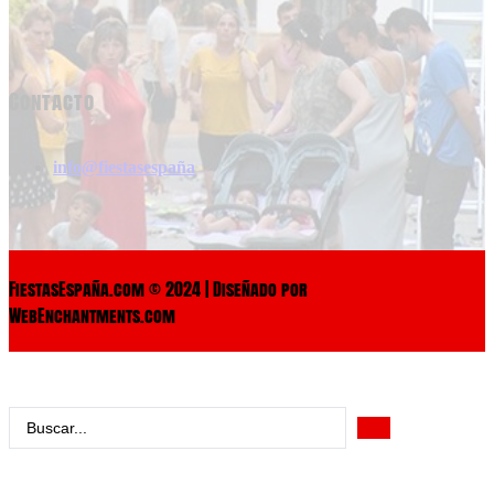
Contacto
info@fiestasespaña
FiestasEspaña.com © 2024 | Diseñado por
WebEnchantments.com
Search
...