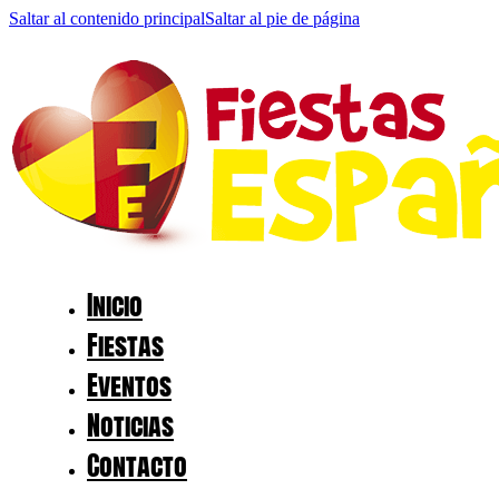
Saltar al contenido principal
Saltar al pie de página
Inicio
Fiestas
Eventos
Noticias
Contacto