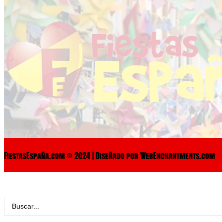
FiestasEspaña.com © 2024 | Diseñado por WebEnchantments.com
Search
...