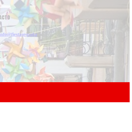
acto
info@fiestasespaña