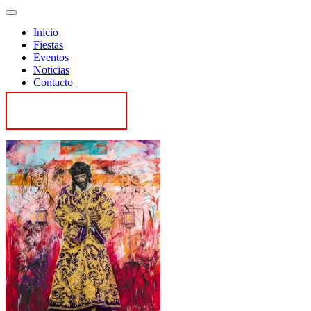
Inicio
Fiestas
Eventos
Noticias
Contacto
Contactar