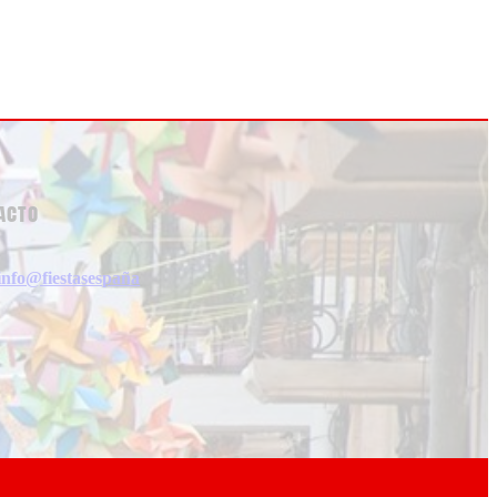
acto
info@fiestasespaña