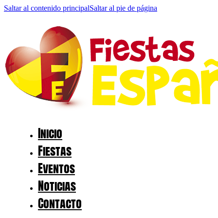
Saltar al contenido principal
Saltar al pie de página
Inicio
Fiestas
Eventos
Noticias
Contacto