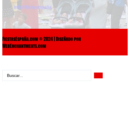
info@fiestasespaña
FiestasEspaña.com © 2024 | Diseñado por
WebEnchantments.com
Search
...