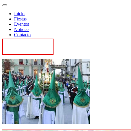
Inicio
Fiestas
Eventos
Noticias
Contacto
Contactar