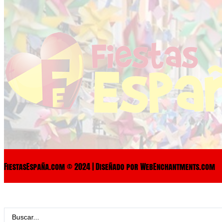
FiestasEspaña.com © 2024 | Diseñado por WebEnchantments.com
Search
...