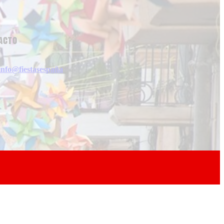
acto
info@fiestasespaña