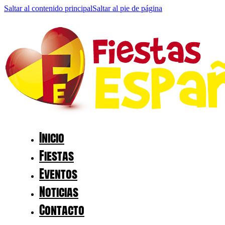
Saltar al contenido principal
Saltar al pie de página
Inicio
Fiestas
Eventos
Noticias
Contacto