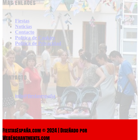
Más enlaces
Fiestas
Noticias
Contacto
Politica de Cookies
Politica de Privacidad
Contacto
info@fiestasespaña
FiestasEspaña.com © 2024 | Diseñado por
WebEnchantments.com