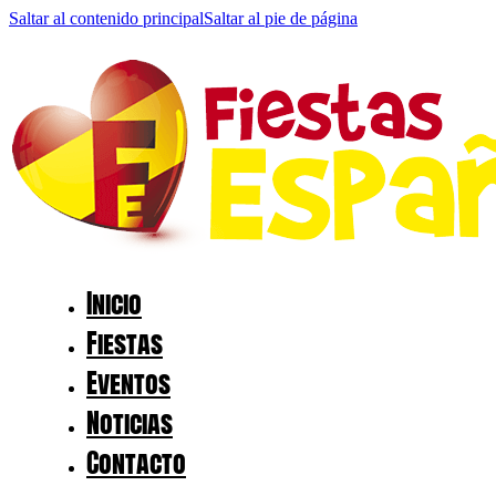
Saltar al contenido principal
Saltar al pie de página
Inicio
Fiestas
Eventos
Noticias
Contacto