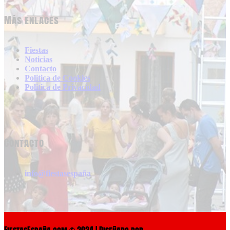
Más enlaces
Fiestas
Noticias
Contacto
Politica de Cookies
Politica de Privacidad
Contacto
info@fiestasespaña
FiestasEspaña.com © 2024 | Diseñado por