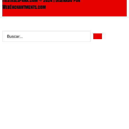
WebEnchantments.com
Search
...