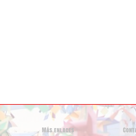
Más enlaces
Cont