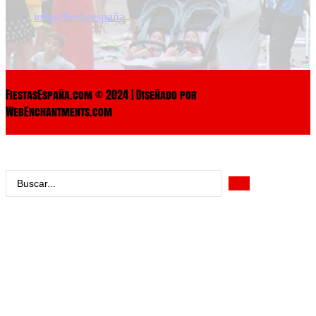
info@fiestasespaña
FiestasEspaña.com © 2024 | Diseñado por
WebEnchantments.com
Search
...