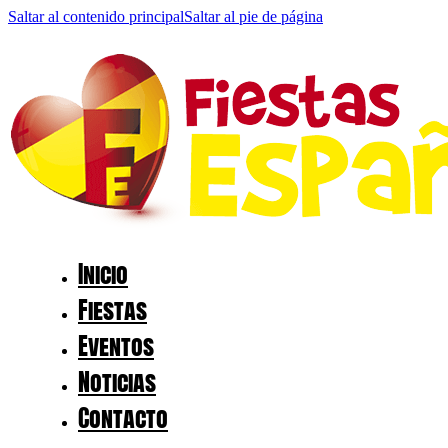
Saltar al contenido principal
Saltar al pie de página
Inicio
Fiestas
Eventos
Noticias
Contacto