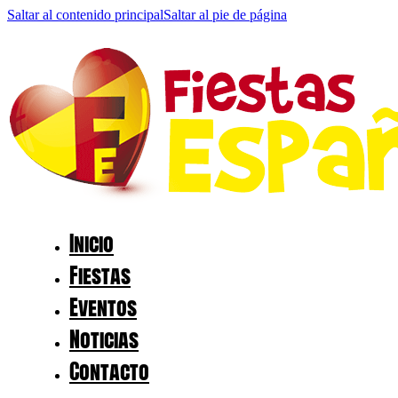
Saltar al contenido principal
Saltar al pie de página
Inicio
Fiestas
Eventos
Noticias
Contacto