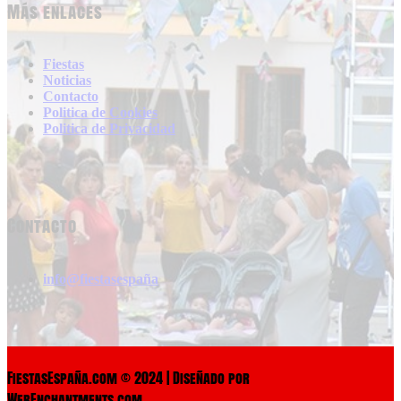
Más enlaces
Fiestas
Noticias
Contacto
Politica de Cookies
Politica de Privacidad
Contacto
info@fiestasespaña
FiestasEspaña.com © 2024 | Diseñado por
WebEnchantments.com