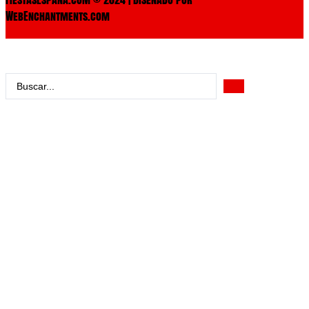
WebEnchantments.com
Search
...