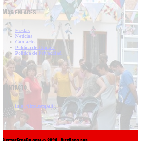
Más enlaces
Fiestas
Noticias
Contacto
Politica de Cookies
Politica de Privacidad
Contacto
info@fiestasespaña
FiestasEspaña.com © 2024 | Diseñado por