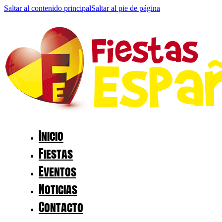
Saltar al contenido principal
Saltar al pie de página
Inicio
Fiestas
Eventos
Noticias
Contacto