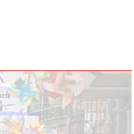
acto
info@fiestasespaña