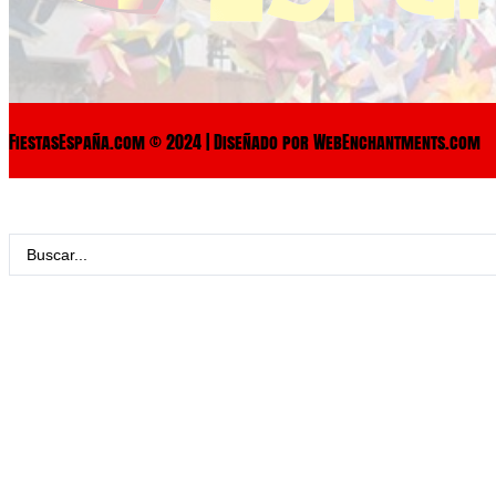
FiestasEspaña.com © 2024 | Diseñado por WebEnchantments.com
Search
...