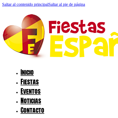
Saltar al contenido principal
Saltar al pie de página
Inicio
Fiestas
Eventos
Noticias
Contacto