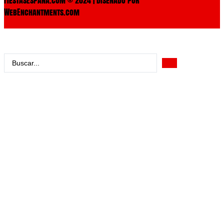
WebEnchantments.com
Search
...