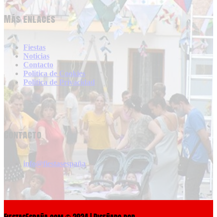
Más enlaces
Fiestas
Noticias
Contacto
Politica de Cookies
Politica de Privacidad
Contacto
info@fiestasespaña
FiestasEspaña.com © 2024 | Diseñado por