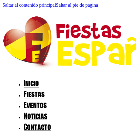
Saltar al contenido principal
Saltar al pie de página
Inicio
Fiestas
Eventos
Noticias
Contacto