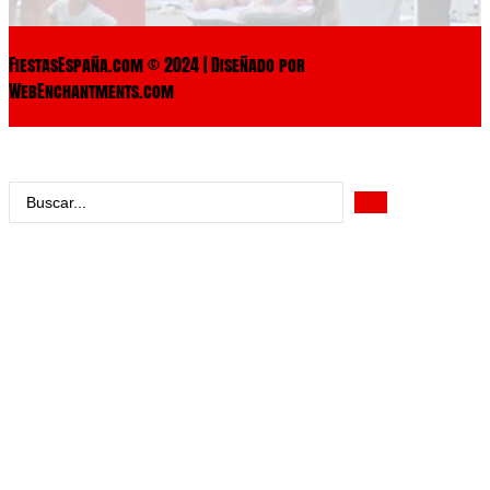
FiestasEspaña.com © 2024 | Diseñado por
WebEnchantments.com
Search
...