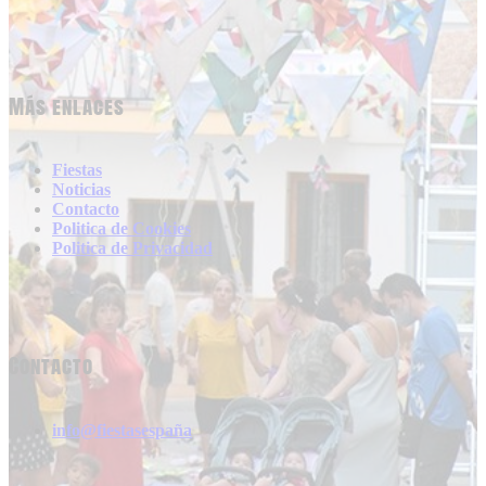
Más enlaces
Fiestas
Noticias
Contacto
Politica de Cookies
Politica de Privacidad
Contacto
info@fiestasespaña