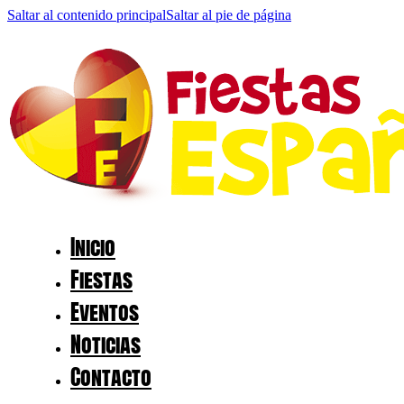
Saltar al contenido principal
Saltar al pie de página
Inicio
Fiestas
Eventos
Noticias
Contacto