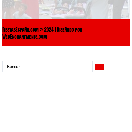
FiestasEspaña.com © 2024 | Diseñado por
WebEnchantments.com
Search
...