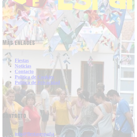
Más enlaces
Fiestas
Noticias
Contacto
Politica de Cookies
Politica de Privacidad
Contacto
info@fiestasespaña