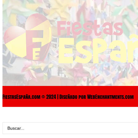
FiestasEspaña.com © 2024 | Diseñado por WebEnchantments.com
Search
...