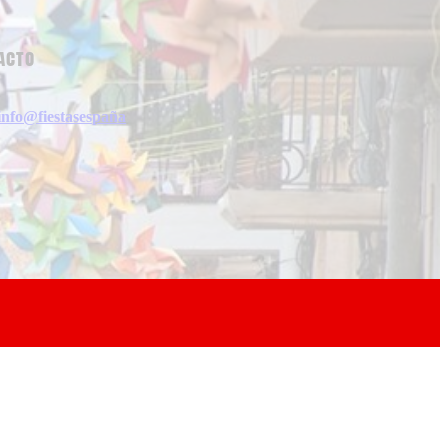
acto
info@fiestasespaña