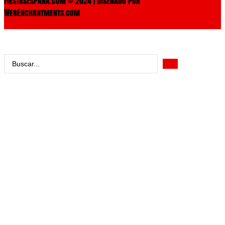
FiestasEspaña.com © 2024 | Diseñado por
WebEnchantments.com
Search
...