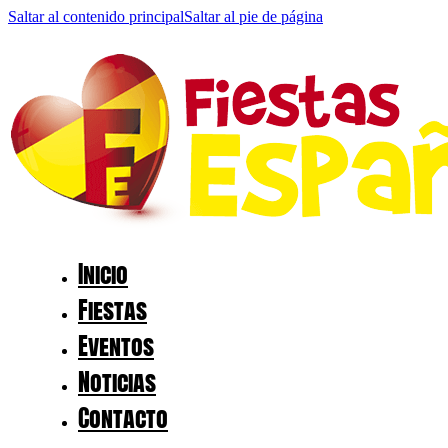
Saltar al contenido principal
Saltar al pie de página
Inicio
Fiestas
Eventos
Noticias
Contacto