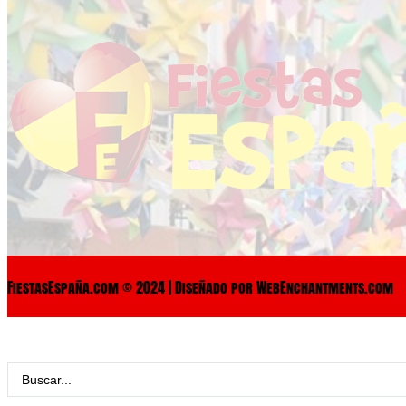
FiestasEspaña.com © 2024 | Diseñado por WebEnchantments.com
Search
...