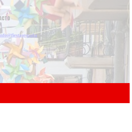
acto
info@fiestasespaña