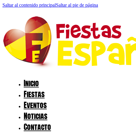
Saltar al contenido principal
Saltar al pie de página
Inicio
Fiestas
Eventos
Noticias
Contacto