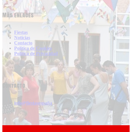
Más enlaces
Fiestas
Noticias
Contacto
Politica de Cookies
Politica de Privacidad
Contacto
info@fiestasespaña