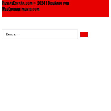
FiestasEspaña.com © 2024 | Diseñado por
WebEnchantments.com
Search
...