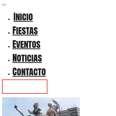
Inicio
Fiestas
Eventos
Noticias
Contacto
Contactar