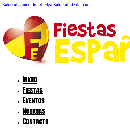
Saltar al contenido principal
Saltar al pie de página
Inicio
Fiestas
Eventos
Noticias
Contacto