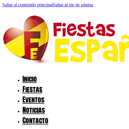
Saltar al contenido principal
Saltar al pie de página
Inicio
Fiestas
Eventos
Noticias
Contacto