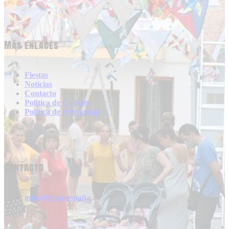
Más enlaces
Fiestas
Noticias
Contacto
Politica de Cookies
Politica de Privacidad
Contacto
info@fiestasespaña