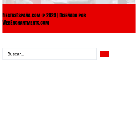
FiestasEspaña.com © 2024 | Diseñado por
WebEnchantments.com
Search
...