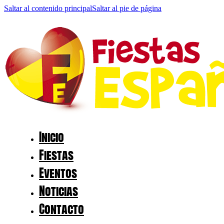
Saltar al contenido principal
Saltar al pie de página
Inicio
Fiestas
Eventos
Noticias
Contacto