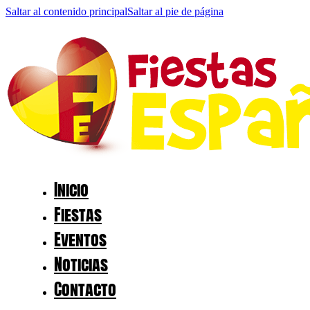
Saltar al contenido principal
Saltar al pie de página
Inicio
Fiestas
Eventos
Noticias
Contacto