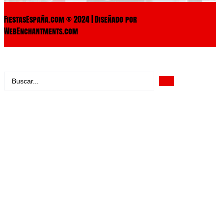
FiestasEspaña.com © 2024 | Diseñado por
WebEnchantments.com
Search
...