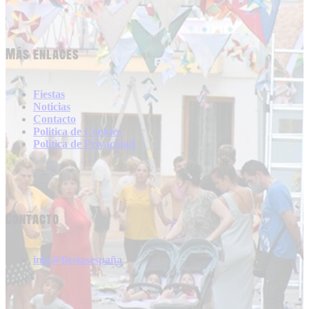
Más enlaces
Fiestas
Noticias
Contacto
Politica de Cookies
Politica de Privacidad
Contacto
info@fiestasespaña