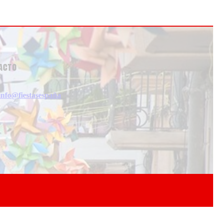
acto
info@fiestasespaña