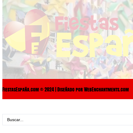
FiestasEspaña.com © 2024 | Diseñado por WebEnchantments.com
Search
...