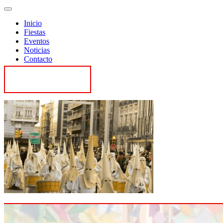
Inicio
Fiestas
Eventos
Noticias
Contacto
Contactar