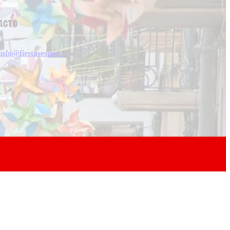
acto
info@fiestasespaña