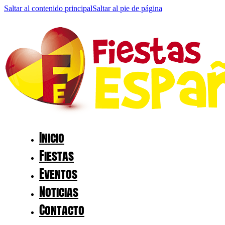
Saltar al contenido principal
Saltar al pie de página
Inicio
Fiestas
Eventos
Noticias
Contacto