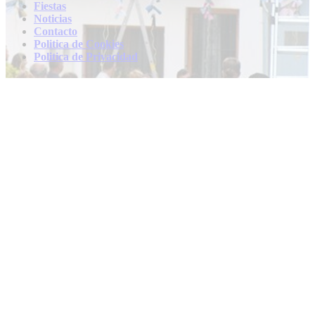
Fiestas
Noticias
Contacto
Politica de Cookies
Politica de Privacidad
Contacto
info@fiestasespaña
FiestasEspaña.com © 2024 | Diseñado por
WebEnchantments.com