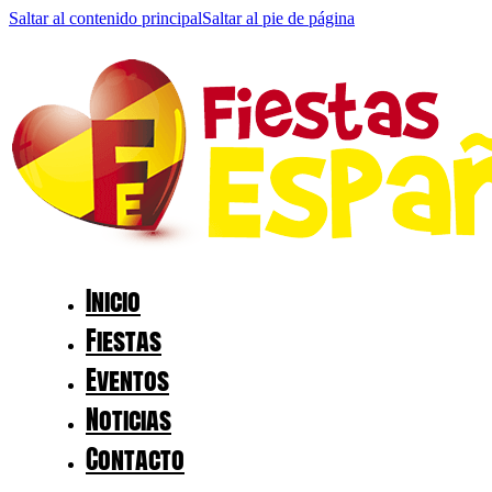
Saltar al contenido principal
Saltar al pie de página
Inicio
Fiestas
Eventos
Noticias
Contacto