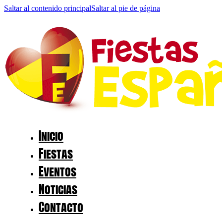
Saltar al contenido principal
Saltar al pie de página
Inicio
Fiestas
Eventos
Noticias
Contacto