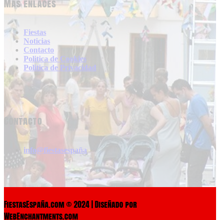
Más enlaces
Fiestas
Noticias
Contacto
Politica de Cookies
Politica de Privacidad
Contacto
info@fiestasespaña
FiestasEspaña.com © 2024 | Diseñado por
WebEnchantments.com