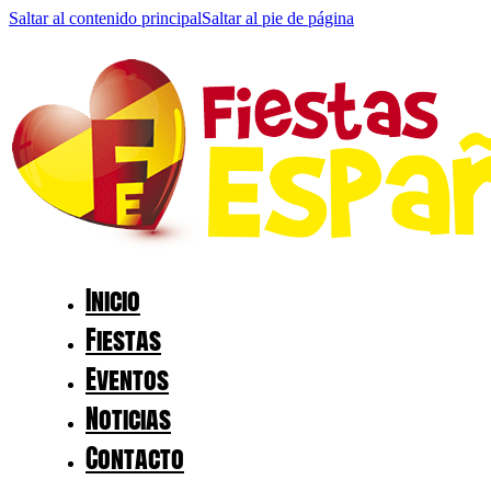
Saltar al contenido principal
Saltar al pie de página
Inicio
Fiestas
Eventos
Noticias
Contacto