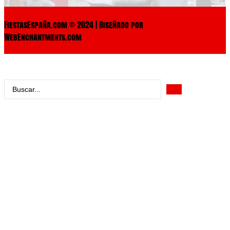
FiestasEspaña.com © 2024 | Diseñado por
WebEnchantments.com
Search
...