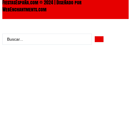
FiestasEspaña.com © 2024 | Diseñado por
WebEnchantments.com
Search
...