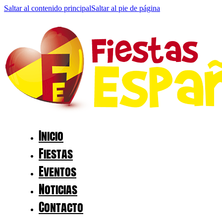
Saltar al contenido principal
Saltar al pie de página
Inicio
Fiestas
Eventos
Noticias
Contacto