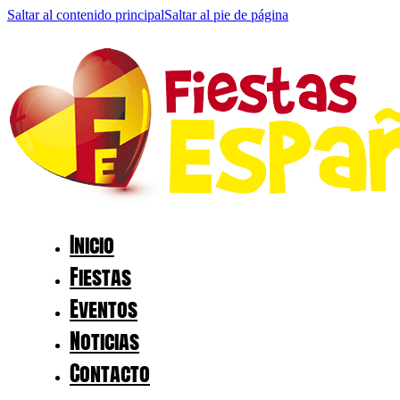
Saltar al contenido principal
Saltar al pie de página
Inicio
Fiestas
Eventos
Noticias
Contacto