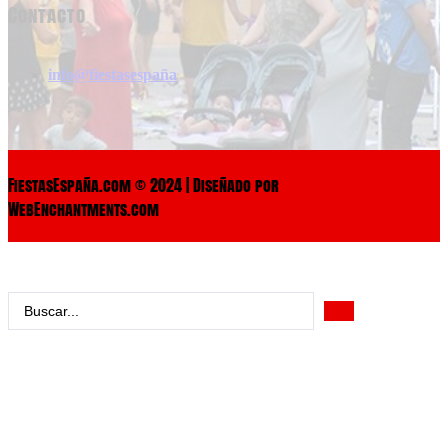
Contacto
info@fiestasespaña
FiestasEspaña.com © 2024 | Diseñado por
WebEnchantments.com
Search
...